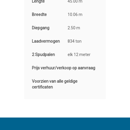
Lengte
45.00 m
Breedte
10.06 m
Diepgang
2.50 m
Laadvermogen
834 ton
2 Spudpalen
elk 12 meter
Prijs verhuur/verkoop op aanvraag
Voorzien van alle geldige
certificaten