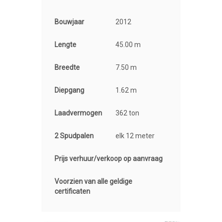
Bouwjaar
2012
Lengte
45.00 m
Breedte
7.50 m
Diepgang
1.62 m
Laadvermogen
362 ton
2 Spudpalen
elk 12 meter
Prijs verhuur/verkoop op aanvraag
Voorzien van alle geldige
certificaten