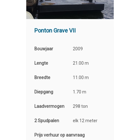
Ponton Grave VII
Bouwjaar
2009
Lengte
21.00 m
Breedte
11.00 m
Diepgang
1.70 m
Laadvermogen
298 ton
2 Spudpalen
elk 12 meter
Prijs verhuur op aanvraag