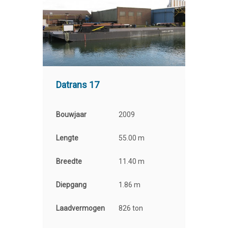
Datrans 17
Bouwjaar
2009
Lengte
55.00 m
Breedte
11.40 m
Diepgang
1.86 m
Laadvermogen
826 ton